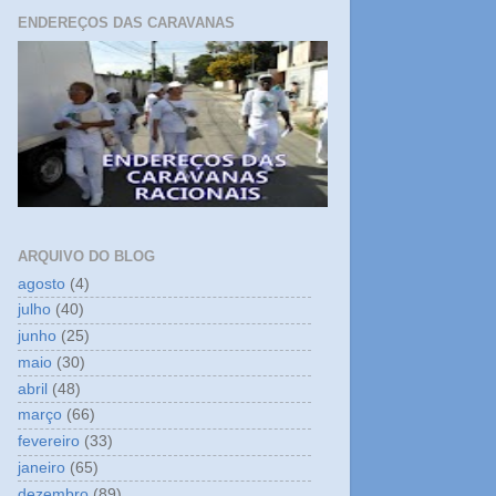
ENDEREÇOS DAS CARAVANAS
ARQUIVO DO BLOG
agosto
(4)
julho
(40)
junho
(25)
maio
(30)
abril
(48)
março
(66)
fevereiro
(33)
janeiro
(65)
dezembro
(89)