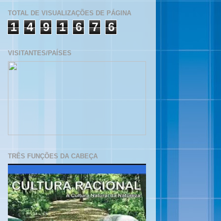
TOTAL DE VISUALIZAÇÕES DE PÁGINA
1
4
9
1
6
7
6
VISITANTES/PAÍSES
TRÊS FUNÇÕES DA CABEÇA