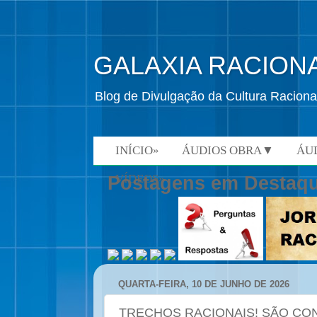
GALAXIA RACION
Blog de Divulgação da Cultura Raciona
INÍCIO»
ÁUDIOS OBRA▼
ÁU
VÍDEOS»
Postagens em Destaq
QUARTA-FEIRA, 10 DE JUNHO DE 2026
TRECHOS RACIONAIS! SÃO CO