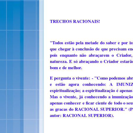
TRECHOS RACIONAIS!
"Todos estão pela metade do saber e por is
que chegar à conclusão de que precisam en
pois enquanto não abraçarem o Criador,
natureza. E só abraçando o Criador estarão
bom e de melhor.
E pergunta o vivente: - "Como podemos ab
e estão agora conhecendo: A IMUN
espiritualização; a espiritualização é
Mas o vivente, já conhecendo a imunização
apenas conhecer e ficar ciente de todo o se
as gracas do RACIONAL SUPERIOR." (P
autor: RACIONAL SUPERIOR).