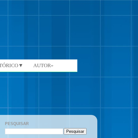
STÓRICO▼
AUTOR»
PESQUISAR