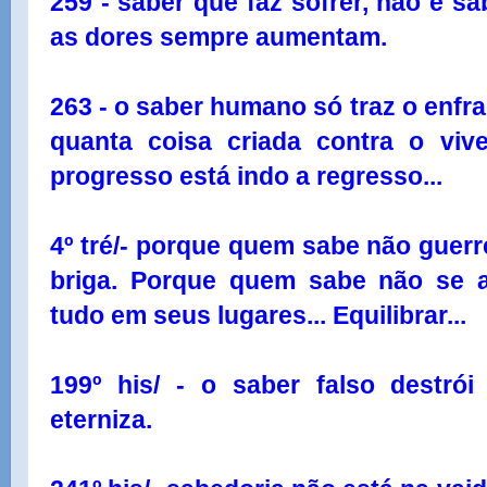
259 - saber que faz sofrer, não é sa
as dores sempre aumentam.
263 - o saber humano só traz o enfr
quanta coisa criada contra o viv
progresso está indo a regresso...
4º tré/- porque quem sabe não guer
briga. Porque quem sabe não se a
tudo em seus lugares... Equilibrar...
199º his/ - o saber falso destró
eterniza.