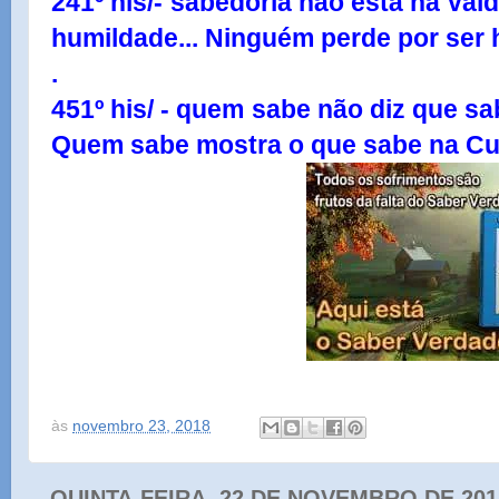
241º his/- sabedoria não está na vai
humildade... Ninguém perde por ser 
.
451º his/ - quem sabe não diz que sa
Quem sabe mostra o que sabe na Cul
às
novembro 23, 2018
QUINTA-FEIRA, 22 DE NOVEMBRO DE 201