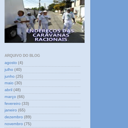
ARQUIVO DO BLOG
agosto
(4)
julho
(40)
junho
(25)
maio
(30)
abril
(48)
março
(66)
fevereiro
(33)
janeiro
(65)
dezembro
(89)
novembro
(75)