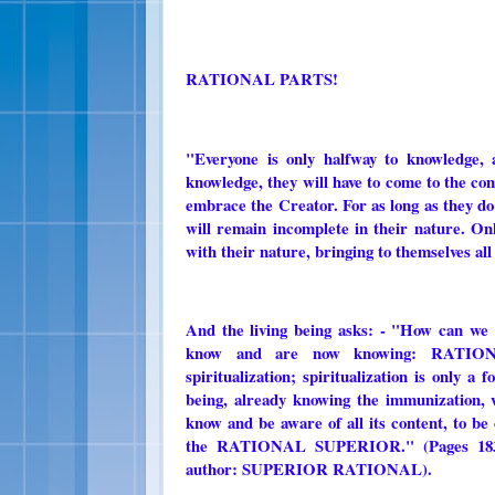
RATIONAL PARTS!
"Everyone is only halfway to knowledge, 
knowledge, they will have to come to the conc
embrace the Creator. For as long as they do
will remain incomplete in their nature. On
with their nature, bringing to themselves all
And the living being asks: - "How can we
know and are now knowing: RATION
spiritualization; spiritualization is on
being, already knowing the immunization, w
know and be aware of all its content, to be 
the RATIONAL SUPERIOR." (Pages 1
author: SUPERIOR RATIONAL).