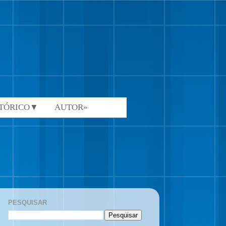
STÓRICO▼
AUTOR»
PESQUISAR