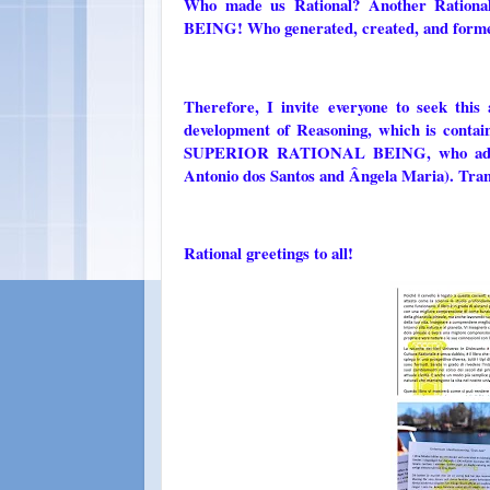
Who made us Rational? Another Ration
BEING! Who generated, created, and formed 
Therefore, I invite everyone to seek this 
development of Reasoning, which is contai
SUPERIOR RATIONAL BEING, who adminis
Antonio dos Santos and Ângela Maria). Tran
Rational greetings to all!