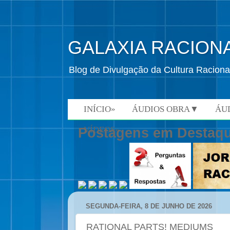
GALAXIA RACION
Blog de Divulgação da Cultura Raciona
INÍCIO»
ÁUDIOS OBRA▼
ÁU
VÍDEOS»
Postagens em Destaq
SEGUNDA-FEIRA, 8 DE JUNHO DE 2026
RATIONAL PARTS! MEDIUMS