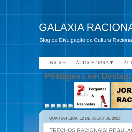
GALAXIA RACION
Blog de Divulgação da Cultura Raciona
INÍCIO»
ÁUDIOS OBRA▼
ÁU
VÍDEOS»
Postagens em Destaq
QUARTA-FEIRA, 12 DE JULHO DE 2023
TRECHOS RACIONAIS! REGULA