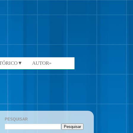
STÓRICO▼
AUTOR»
PESQUISAR