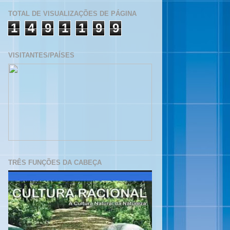
TOTAL DE VISUALIZAÇÕES DE PÁGINA
1
4
9
1
1
9
9
VISITANTES/PAÍSES
TRÊS FUNÇÕES DA CABEÇA