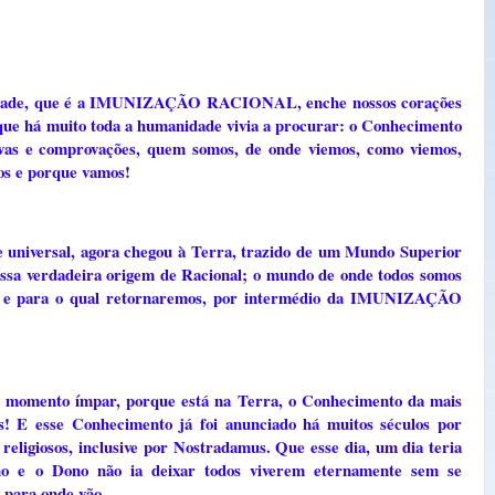
de, que é a IMUNIZAÇÃO RACIONAL, enche nossos corações
o que há muito toda a humanidade vivia a procurar: o Conhecimento
rovas e comprovações, quem somos, de onde viemos, como viemos,
os e porque vamos!
 universal, agora chegou à Terra, trazido de um Mundo Superior
ssa verdadeira origem de Racional; o mundo de onde todos somos
os e para o qual retornaremos, por intermédio da IMUNIZAÇÃO
 momento ímpar, porque está na Terra, o Conhecimento da mais
os! E esse Conhecimento já foi anunciado há muitos séculos por
s religiosos, inclusive por Nostradamus. Que esse dia, um dia teria
o e o Dono não ia deixar todos viverem eternamente sem se
 para onde vão.