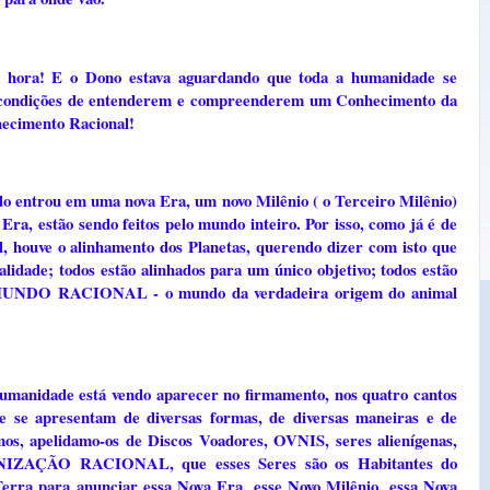
a hora! E o Dono estava aguardando que toda a humanidade se
m condições de entenderem e compreenderem um Conhecimento da
hecimento Racional!
o entrou em uma nova Era, um novo Milênio ( o Terceiro Milênio)
Era, estão sendo feitos pelo mundo inteiro. Por isso, como já é de
l, houve o alinhamento dos Planetas, querendo dizer com isto que
alidade; todos estão alinhados para um único objetivo; todos estão
 o MUNDO RACIONAL - o mundo da verdadeira origem do animal
humanidade está vendo aparecer no firmamento, nos quatro cantos
 se apresentam de diversas formas, de diversas maneiras e de
mos, apelidamo-os de Discos Voadores, OVNIS, seres alienígenas,
MUNIZAÇÃO RACIONAL, que esses Seres são os Habitantes do
a para anunciar essa Nova Era, esse Novo Milênio, essa Nova