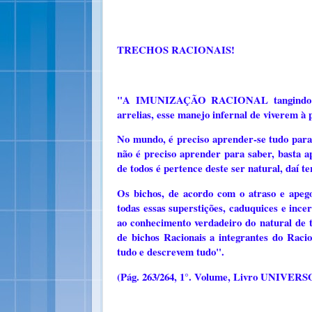
TRECHOS RACIONAIS!
"A IMUNIZAÇÃO RACIONAL tangindo todo
arrelias, esse manejo infernal de viverem à
No mundo, é preciso aprender-se tudo p
não é preciso aprender para saber, basta a
de todos é pertence deste ser natural, daí 
Os bichos, de acordo com o atraso e apeg
todas essas superstições, caduquices e ince
ao conhecimento verdadeiro do natural 
de bichos Racionais a integrantes do Raci
tudo e descrevem tudo".
(Pág. 263/264, 1°. Volume, Livro UN