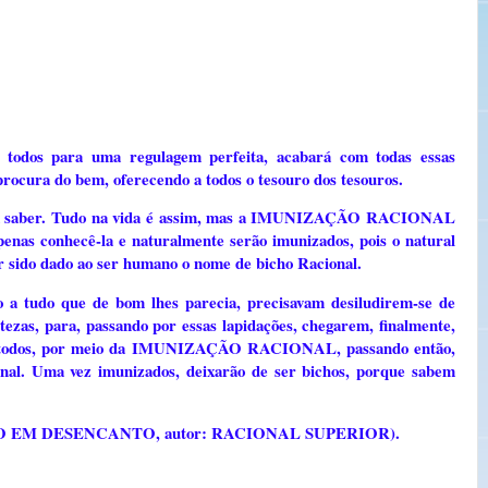
s para uma regulagem perfeita, acabará com todas essas
 procura do bem, oferecendo a todos o tesouro dos tesouros.
ara saber. Tudo na vida é assim, mas a IMUNIZAÇÃO RACIONAL
penas conhecê-la e naturalmente serão imunizados, pois o natural
ter sido dado ao ser humano o nome de bicho Racional.
o a tudo que de bom lhes parecia, precisavam desiludirem-se de
rtezas, para, passando por essas lapidações, chegarem, finalmente,
de todos, por meio da IMUNIZAÇÃO RACIONAL, passando então,
onal. Uma vez imunizados, deixarão de ser bichos, porque sabem
IVERSO EM DESENCANTO, autor: RACIONAL SUPERIOR).