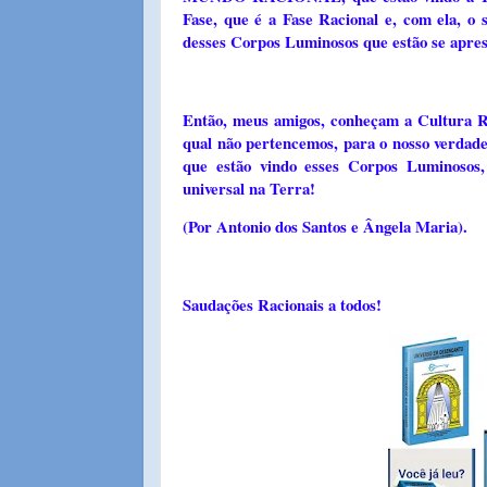
Fase, que é a Fase Racional e, com ela, o
desses Corpos Luminosos que estão se apre
Então, meus amigos, conheçam a Cultura R
qual não pertencemos, para o nosso ve
que estão vindo esses Corpos Luminosos,
universal na Terra!
(Por Antonio dos Santos e Ângela Maria).
Saudações Racionais a todos!