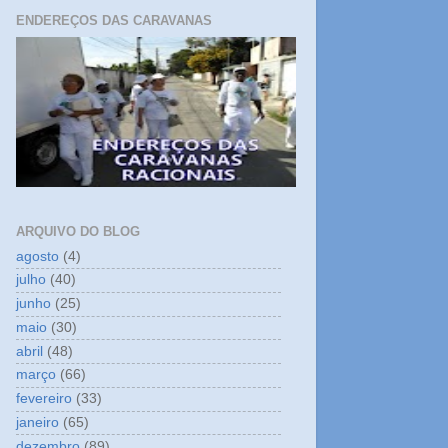
ENDEREÇOS DAS CARAVANAS
ARQUIVO DO BLOG
agosto
(4)
julho
(40)
junho
(25)
maio
(30)
abril
(48)
março
(66)
fevereiro
(33)
janeiro
(65)
dezembro
(89)