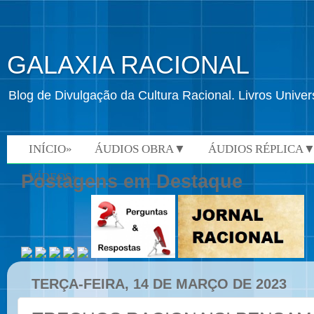
GALAXIA RACIONAL
Blog de Divulgação da Cultura Racional. Livros Univ
INÍCIO»
ÁUDIOS OBRA▼
ÁUDIOS RÉPLICA
VÍDEOS»
Postagens em Destaque
TERÇA-FEIRA, 14 DE MARÇO DE 2023