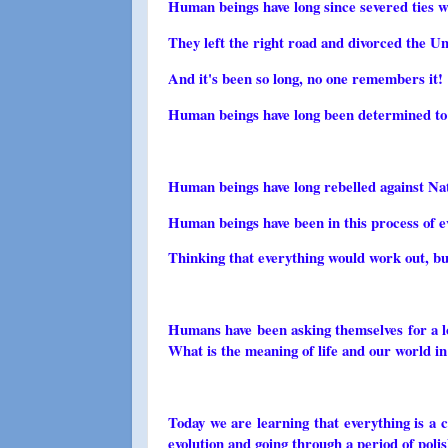
Human beings have long since severed ties 
They left the right road and divorced the Un
And it's been so long, no one remembers it!
Human beings have long been determined to go
Human beings have long rebelled against Nat
Human beings have been in this process of ev
Thinking that everything would work out, but
Humans have been asking themselves for a lon
What is the meaning of life and our world in
Today we are learning that everything is a 
evolution and going through a period of polis