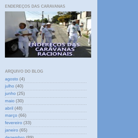
ENDEREÇOS DAS CARAVANAS
ARQUIVO DO BLOG
agosto
(4)
julho
(40)
junho
(25)
maio
(30)
abril
(48)
março
(66)
fevereiro
(33)
janeiro
(65)
dezembro
(89)