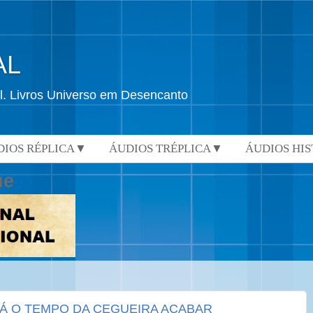
AL
l. Livros Universo em Desencanto
DIOS RÉPLICA▼
ÁUDIOS TRÉPLICA▼
ÁUDIOS HI
ue
Á O TEMPO DA CEGUEIRA ACABAR