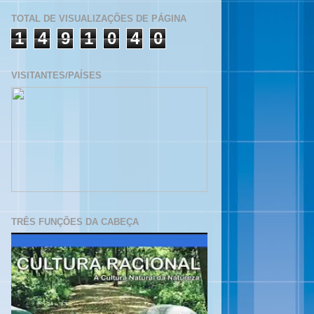
TOTAL DE VISUALIZAÇÕES DE PÁGINA
1
4
9
1
0
4
0
VISITANTES/PAÍSES
TRÊS FUNÇÕES DA CABEÇA