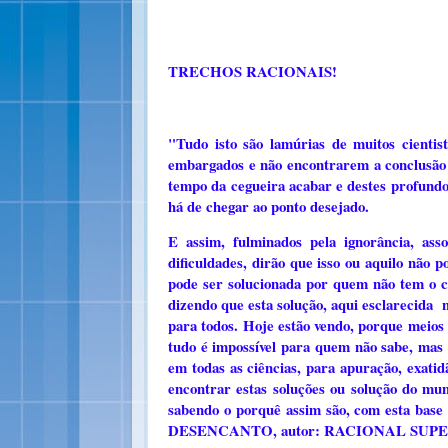
TRECHOS RACIONAIS!
"Tudo isto são lamúrias de muitos cienti
embargados e não encontrarem a conclusão s
tempo da cegueira acabar e destes profundo
há de chegar ao ponto desejado.
E assim, fulminados pela ignorância, as
dificuldades, dirão que isso ou aquilo não 
pode ser solucionada por quem não tem o co
dizendo que esta solução, aqui esclarecida n
para todos. Hoje estão vendo, porque meios 
tudo é impossível para quem não sabe, mas 
em todas as ciências, para apuração, exatidã
encontrar estas soluções ou solução do mu
sabendo o porquê assim são, com esta bas
DESENCANTO, autor: RACIONAL SUPE