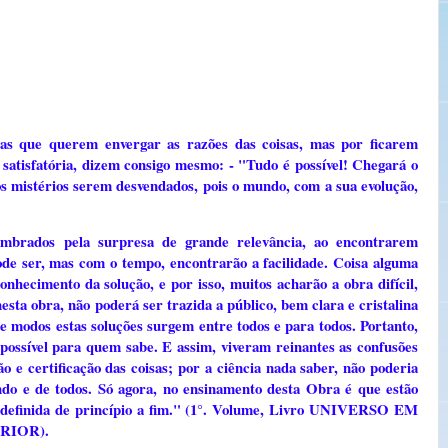
stas que querem envergar as razões das coisas, mas por ficarem
atisfatória, dizem consigo mesmo: - "Tudo é possível! Chegará o
s mistérios serem desvendados, pois o mundo, com a sua evolução,
sombrados pela surpresa de grande relevância, ao encontrarem
pode ser, mas com o tempo, encontrarão a facilidade. Coisa alguma
nhecimento da solução, e por isso, muitos acharão a obra difícil,
esta obra, não poderá ser trazida a público, bem clara e cristalina
e modos estas soluções surgem entre todos e para todos. Portanto,
possível para quem sabe. E assim, viveram reinantes as confusões
o e certificação das coisas; por a ciência nada saber, não poderia
ndo e de todos. Só agora, no ensinamento desta Obra é que estão
e definida de princípio a fim." (1°. Volume, Livro UNIVERSO EM
RIOR).