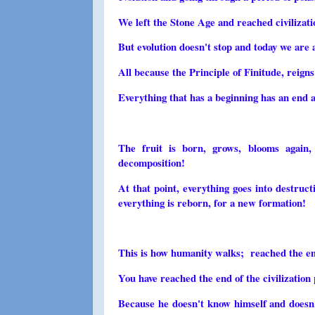
We left the Stone Age and reached civilizati
But evolution doesn't stop and today we are at
All because the Principle of Finitude, reigns
Everything that has a beginning has an end
The fruit is born, grows, blooms again,
decomposition!
At that point, everything goes into destruct
everything is reborn, for a new formation!
This is how humanity walks; reached the end
You have reached the end of the civilization
Because he doesn't know himself and doesn'