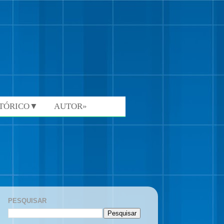
STÓRICO▼
AUTOR»
PESQUISAR