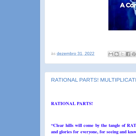
às
dezembro 31, 2022
RATIONAL PARTS! MULTIPLICA
RATIONAL PARTS!
“Clear hills will come by the tangle of 
and glories for everyone, for seeing and kno