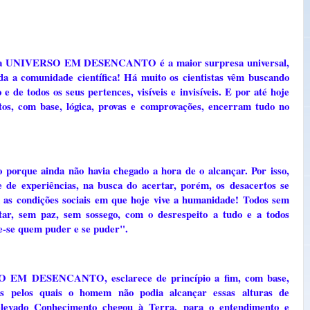
a UNIVERSO EM DESENCANTO é a maior surpresa universal,
da a comunidade científica! Há muito os cientistas vêm buscando
de todos os seus pertences, visíveis e invisíveis. E por até hoje
tos, com base, lógica, provas e comprovações, encerram tudo no
 porque ainda não havia chegado a hora de o alcançar. Por isso,
 de experiências, na busca do acertar, porém, os desacertos se
a as condições sociais em que hoje vive a humanidade! Todos sem
ar, sem paz, sem sossego, com o desrespeito a tudo e a todos
ve-se quem puder e se puder".
O EM DESENCANTO, esclarece de princípio a fim, com base,
vos pelos quais o homem não podia alcançar essas alturas de
elevado Conhecimento chegou à Terra, para o entendimento e