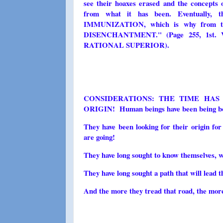
see their hoaxes erased and the concepts o
from what it has been. Eventually, 
IMMUNIZATION, which is why from the 
DISENCHANTMENT." (Page 255, 1st.
RATIONAL SUPERIOR).
CONSIDERATIONS: THE TIME HA
ORIGIN! Human beings have been being born
They have been looking for their origin f
are going!
They have long sought to know themselves, w
They have long sought a path that will lead
And the more they tread that road, the mor