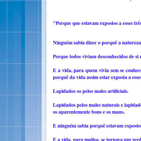
"Porque que estavam expostos a esses três m
Ninguém sabia dizer o porquê a natureza
Porque todos viviam desconhecidos de si
E a vida, para quem vivia sem se conhec
porquê da vida assim estar exposta a esse
Lapidados os pelos males artificiais.
Lapidados pelos males naturais e lapidad
os aparentemente bons e os maus.
E ninguém sabia porquê estavam expostos 
E a vida, para muitos, se tornava um verd