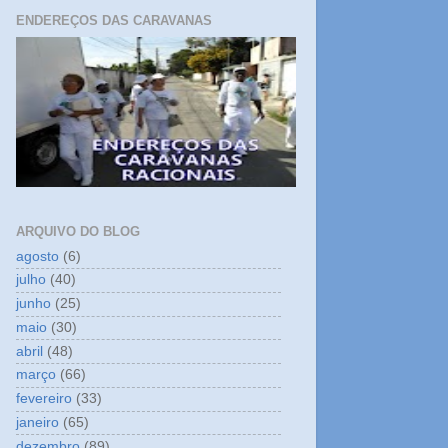
ENDEREÇOS DAS CARAVANAS
ARQUIVO DO BLOG
agosto
(6)
julho
(40)
junho
(25)
maio
(30)
abril
(48)
março
(66)
fevereiro
(33)
janeiro
(65)
dezembro
(89)