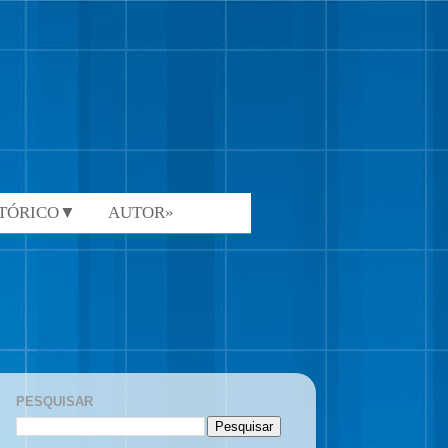
STÓRICO▼
AUTOR»
PESQUISAR