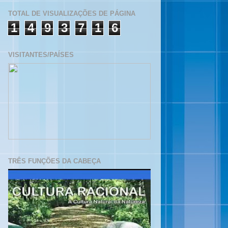
TOTAL DE VISUALIZAÇÕES DE PÁGINA
1
4
9
3
7
1
6
VISITANTES/PAÍSES
TRÊS FUNÇÕES DA CABEÇA