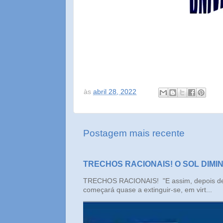
às
abril 28, 2022
Postagem mais recente
TRECHOS RACIONAIS! O SOL DIMI
TRECHOS RACIONAIS! "E assim, depois de un
começará quase a extinguir-se, em virt...