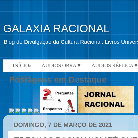
GALAXIA RACIONAL
Blog de Divulgação da Cultura Racional. Livros Univ
INÍCIO»
ÁUDIOS OBRA▼
ÁUDIOS RÉPLICA
VÍDEOS»
Postagens em Destaque
DOMINGO, 7 DE MARÇO DE 2021