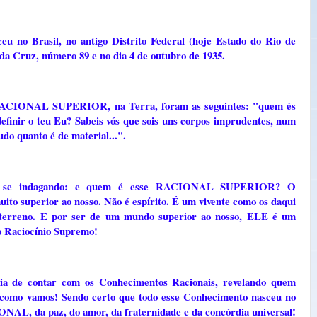
 Brasil, no antigo Distrito Federal (hoje Estado do Rio de
da Cruz, número 89 e no dia 4 de outubro de 1935.
o RACIONAL SUPERIOR, na Terra, foram as seguintes: "quem és
 definir o teu Eu? Sabeis vós que sois uns corpos imprudentes, num
do quanto é de material...".
tar se indagando: e quem é esse RACIONAL SUPERIOR? O
uperior ao nosso. Não é espírito. É um vivente como os daqui
é terreno. E por ser de um mundo superior ao nosso, ELE é um
 o Raciocínio Supremo!
ia de contar com os Conhecimentos Racionais, revelando quem
 como vamos! Sendo certo que todo esse Conhecimento nasceu no
L, da paz, do amor, da fraternidade e da concórdia universal!