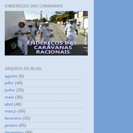
ENDEREÇOS DAS CARAVANAS
ARQUIVO DO BLOG
agosto
(6)
julho
(40)
junho
(25)
maio
(30)
abril
(48)
março
(66)
fevereiro
(33)
janeiro
(65)
dezembro
(89)