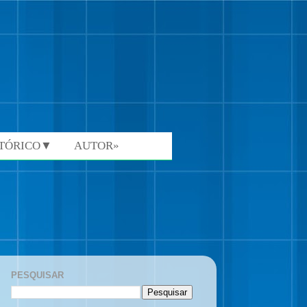
STÓRICO▼
AUTOR»
PESQUISAR