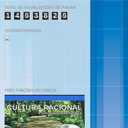
TOTAL DE VISUALIZAÇÕES DE PÁGINA
1
4
9
3
8
2
9
VISITANTES/PAÍSES
TRÊS FUNÇÕES DA CABEÇA