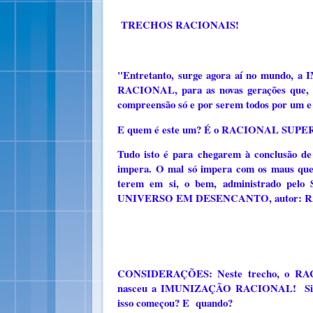
TRECHOS RACIONAIS!
"Entretanto, surge agora aí no mundo
RACIONAL, para as novas gerações que, q
compreensão só e por serem todos por um e
E quem é este um? É o RACIONAL SUP
Tudo isto é para chegarem à conclusão d
impera. O mal só impera com os maus qu
terem em si, o bem, administrado pelo 
UNIVERSO EM DESENCANTO, autor: 
CONSIDERAÇÕES: Neste trecho, o RAC
nasceu a IMUNIZAÇÃO RACIONAL! Sim, p
isso começou? E quando?