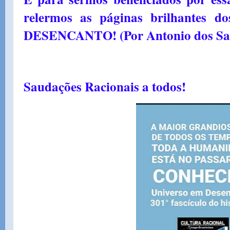
relermos as páginas brilhantes
DESENCANTO! (Por Antonio dos San
Saudações Racionais a todos!