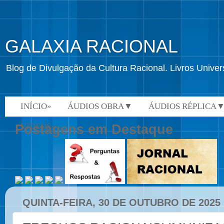
GALAXIA RACIONAL
Blog de Divulgação da Cultura Racional. Livros Univ
INÍCIO»
ÁUDIOS OBRA▼
ÁUDIOS RÉPLICA
VÍDEOS»
Postagens em Destaque
QUINTA-FEIRA, 30 DE OUTUBRO DE 2025