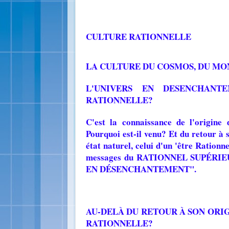
CULTURE RATIONNELLE
LA CULTURE DU COSMOS, DU MO
L'UNIVERS EN DESENCHANT
RATIONNELLE?
C'est la connaissance de l'origine
Pourquoi est-il venu? Et du retour à
état naturel, celui d'un 'être Rationn
messages du RATIONNEL SUPÉRIEUR,
EN DÉSENCHANTEMENT".
AU-DELÀ DU RETOUR À SON ORIG
RATIONNELLE?