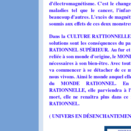
d'électromagnétisme. C'est le change
maladies tel que le cancer, l'infarc
beaucoup d'autres. L'excès de magnét
soumis aux effets de ces deux monstres 
Dans la CULTURE RATTIONNELLE il n'
solutions sont les conséquences du par
RATIONNEL SUPÉRIEUR. Au fur et à m
reliée à son monde d'origine, le MON
nécessaires à son bien-être. Avec tout
va commencer à se détacher de ce mo
nous vivons. Ainsi le monde auquel elle 
du MONDE RATIONNEL. En rem
RATIONNELLE, elle parviendra à
mort, elle ne renaîtra plus dans c
RATIONNEL.
( UNIVERS EN DÉSENCHANTEMEN