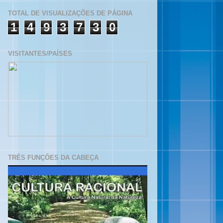
TOTAL DE VISUALIZAÇÕES DE PÁGINA
1
4
9
3
7
3
0
VISITANTES/PAÍSES
TRÊS FUNÇÕES DA CABEÇA