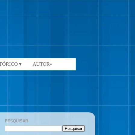
STÓRICO▼
AUTOR»
PESQUISAR