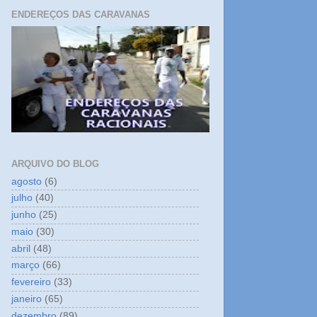
ENDEREÇOS DAS CARAVANAS
ARQUIVO DO BLOG
agosto
(6)
julho
(40)
junho
(25)
maio
(30)
abril
(48)
março
(66)
fevereiro
(33)
janeiro
(65)
dezembro
(89)