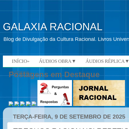
GALAXIA RACIONAL
Blog de Divulgação da Cultura Racional. Livros Univ
INÍCIO»
ÁUDIOS OBRA▼
ÁUDIOS RÉPLICA
VÍDEOS»
Postagens em Destaque
TERÇA-FEIRA, 9 DE SETEMBRO DE 2025