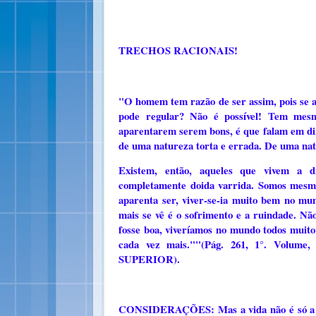
TRECHOS RACIONAIS!
"O homem tem razão de ser assim, pois se a 
pode regular? Não é possível! Tem mes
aparentarem serem bons, é que falam em dire
de uma natureza torta e errada. De uma nat
Existem, então, aqueles que vivem a 
completamente doida varrida. Somos mesmo
aparenta ser, viver-se-ia muito bem no m
mais se vê é o sofrimento e a ruindade. Nã
fosse boa, viveríamos no mundo todos muit
cada vez mais.""(Pág. 261, 1°. Vo
SUPERIOR).
CONSIDERAÇÕES: Mas a vida não é só a bas