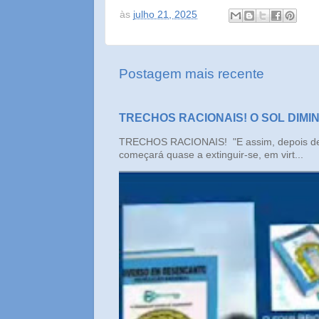
às
julho 21, 2025
Postagem mais recente
TRECHOS RACIONAIS! O SOL DIMI
TRECHOS RACIONAIS! "E assim, depois de un
começará quase a extinguir-se, em virt...