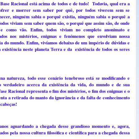
 Base Racional está acima de todos e de tudo! Todavia, qual era a
 sofrer e morrer sem saber por quê, por todos viverem sem se
ecer, ninguém sabia o porquê existia, ninguém sabia o porquê a
 Todos viviam sem saber quem são, o porquê que assim são, de onde
e como vão. Enfim, todos viviam no completo anonimato e
dos nos mistérios, enigmas e fenômenos que envolviam nossa
cia do mundo. Enfim, vivíamos debaixo de um império de dúvidas e
 existência neste planeta Terra e da existência de todos os seres
a natureza, todo esse cenário tenebroso está se modificando e
o verdadeiro acerca da existência da vida, do mundo e de sua
ase Racional representa o fim dos mistérios, o fim dos enigmas e o
nta a retirada do manto da ignorância e da falta de conhecimento
s cabeças!
anos aguardando a chegada desse grandioso momento e, agora,
os pela nossa cultura filosófica e científica para a chegada dessa