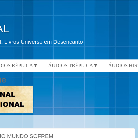
AL
l. Livros Universo em Desencanto
DIOS RÉPLICA▼
ÁUDIOS TRÉPLICA▼
ÁUDIOS HI
ue
 NO MUNDO SOFREM