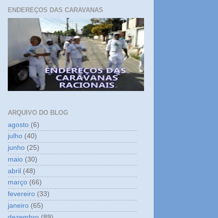
ENDEREÇOS DAS CARAVANAS
ARQUIVO DO BLOG
agosto
(6)
julho
(40)
junho
(25)
maio
(30)
abril
(48)
março
(66)
fevereiro
(33)
janeiro
(65)
dezembro
(89)