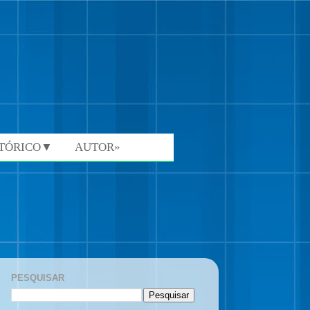
STÓRICO▼
AUTOR»
PESQUISAR