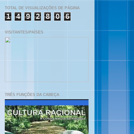
TOTAL DE VISUALIZAÇÕES DE PÁGINA
1
4
9
2
8
0
6
VISITANTES/PAÍSES
TRÊS FUNÇÕES DA CABEÇA