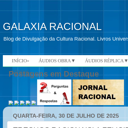
GALAXIA RACIONAL
Blog de Divulgação da Cultura Racional. Livros Univ
INÍCIO»
ÁUDIOS OBRA▼
ÁUDIOS RÉPLICA
VÍDEOS»
Postagens em Destaque
QUARTA-FEIRA, 30 DE JULHO DE 2025