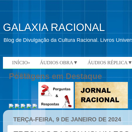
GALAXIA RACIONAL
Blog de Divulgação da Cultura Racional. Livros Univ
INÍCIO»
ÁUDIOS OBRA▼
ÁUDIOS RÉPLICA
VÍDEOS»
Postagens em Destaque
TERÇA-FEIRA, 9 DE JANEIRO DE 2024