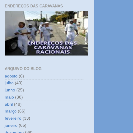
ENDEREÇOS DAS CARAVANAS
ARQUIVO DO BLOG
agosto
(6)
julho
(40)
junho
(25)
maio
(30)
abril
(48)
março
(66)
fevereiro
(33)
janeiro
(65)
dezembro
(89)