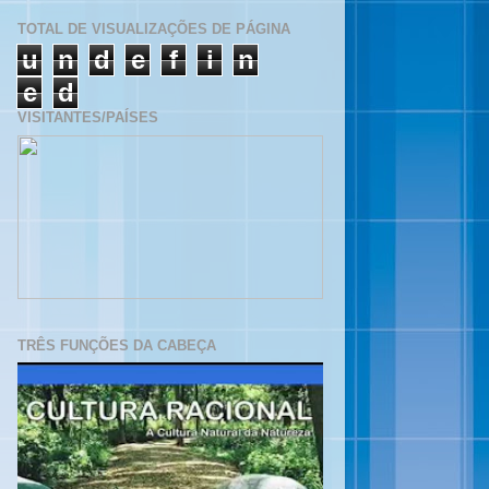
TOTAL DE VISUALIZAÇÕES DE PÁGINA
u
n
d
e
f
i
n
e
d
VISITANTES/PAÍSES
TRÊS FUNÇÕES DA CABEÇA