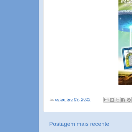
às
setembro 09, 2023
Postagem mais recente