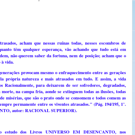
atrasados, acham que nessas ruínas todas, nesses escombros de
nquanto têm qualquer esperança, vão achando que tudo está em
udem, não querem saber da fortuna, nem de posição; acham que o
 à vida.
egenerações provocam mesmo o enfraquecimento entre as gerações
la própria natureza e mais atrasados em tudo. E assim, a vida
os Racionalmente, para deixarem de ser sofredores, degradados,
 morte, na campa fria, aonde se extinguem todas as ilusões, todas
s de misérias, que são o prato onde se consomem e todos comem as
sempre permanente entre os viventes atrasados." (Pág. 194/195, 1°.
NTO, autor: RACIONAL SUPERIOR).
 o estudo dos Livros UNIVERSO EM DESENCANTO, nos