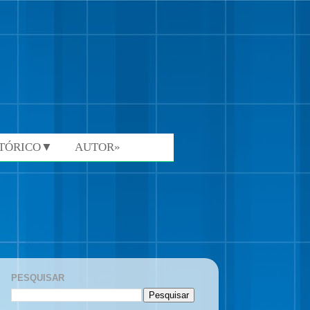
STÓRICO▼
AUTOR»
PESQUISAR