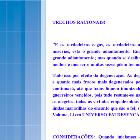
TRECHOS RACIONAIS!
"E os verdadeiros cegos, os verdadeiros 
misérias, está o grande adiantamento. E
grande adiantamento; mas quando se desil
melhor é morrer e muitas vezes põem termo
Tudo isso por efeito da degeneração. As d
e quanto mais fracos mais degenerados pe
continuará, até que todos fiquem imunizad
guerreiros vencidos, pois tudo resume-se na
as alegrias, todas as virtudes empedernida
lindas maravilhas do encanto que são o fel, 
Volume, Livro UNIVERSO EM DESENCA
CONSIDERAÇÕES: Quando iniciamos