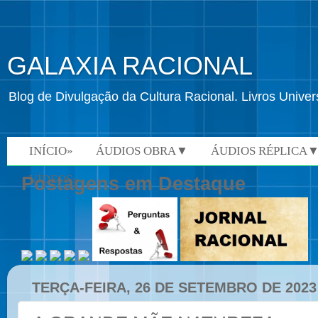
GALAXIA RACIONAL
Blog de Divulgação da Cultura Racional. Livros Univ
INÍCIO»
ÁUDIOS OBRA▼
ÁUDIOS RÉPLICA
VÍDEOS»
Postagens em Destaque
TERÇA-FEIRA, 26 DE SETEMBRO DE 2023