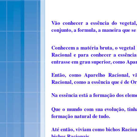
Vão conhecer a essência do vegetal
conjunto, a formula, a maneira que se 
Conhecem a matéria bruta, o vegetal 
Racional e para conhecer a essência
entrasse em grau superior, como Apa
Então, como Aparelho Racional, v
Racional, como a essência que é de O
Na essência está a formação dos elem
Que o mundo com sua evolução, tinha
formação natural de tudo.
Até então, viviam como bichos Racion
bichos Racionais.