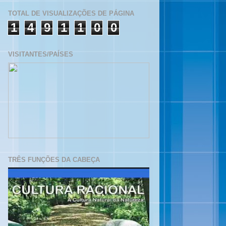
TOTAL DE VISUALIZAÇÕES DE PÁGINA
1
4
9
1
1
0
0
VISITANTES/PAÍSES
TRÊS FUNÇÕES DA CABEÇA