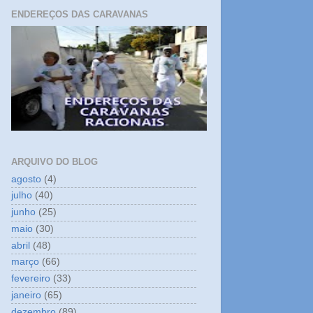
ENDEREÇOS DAS CARAVANAS
ARQUIVO DO BLOG
agosto
(4)
julho
(40)
junho
(25)
maio
(30)
abril
(48)
março
(66)
fevereiro
(33)
janeiro
(65)
dezembro
(89)