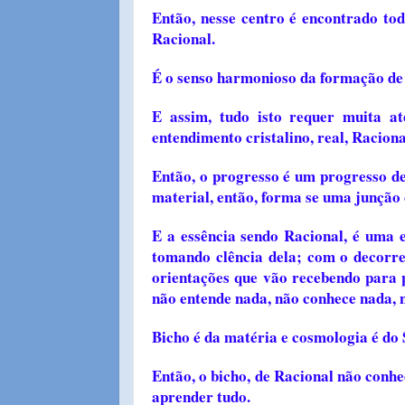
Então, nesse centro é encontrado tod
Racional.
É o senso harmonioso da formação de 
E assim, tudo isto requer muita a
entendimento cristalino, real, Raciona
Então, o progresso é um progresso de
material, então, forma se uma junção 
E a essência sendo Racional, é uma 
tomando clência dela; com o decorr
orientações que vão recebendo para 
não entende nada, não conhece nada, n
Bicho é da matéria e cosmologia é do 
Então, o bicho, de Racional não conhe
aprender tudo.