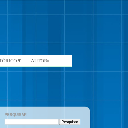
STÓRICO▼
AUTOR»
PESQUISAR