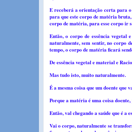
E receberá a orientação certa para o
para que este corpo de matéria bruta,
corpo de matéria, para esse corpo ir
Então, o corpo de essência vegetal e
naturalmente, sem sentir, no corpo 
tempo, o corpo de matéria ficará send
De essência vegetal e material e Racio
Mas tudo isto, muito naturalmente.
É a mesma coisa que um doente que va
Porque a matéria é uma coisa doente, 
Então, val chegando a saúde que é a 
Vai o corpo, naturalmente se transfo