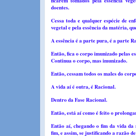
ficarem tomados pela essência vege
doentes.
Cessa toda e qualquer espécie de en
vegetal e pela essência da matéria, qu
A essência é a parte pura, é a parte R
Então, fica o corpo imunizado pelas e
Continua o corpo, mas imunizado.
Então, cessam todos os males do corp
A vida aí é outra, é Racional.
Dentro da Fase Racional.
Então, está aí como é feito o prolonga
Então aí, chegando o fim da vida da
fim, e assim, se justificando a razão d