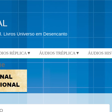
AL
l. Livros Universo em Desencanto
DIOS RÉPLICA▼
ÁUDIOS TRÉPLICA▼
ÁUDIOS HI
ue
O