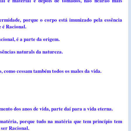
tal e material e depois de tomados, não ficarão mais
fermidade, porque o corpo está imunizado pela essência
e é Racional.
acional, é a parte da origem.
ssências naturals da natureza.
o, como cessam também todos os males da vida.
mento dos anos de vida, parte daí para a vida eterna.
 matéria, porque tudo na matéria que tem princípio tem
e ser Racional.