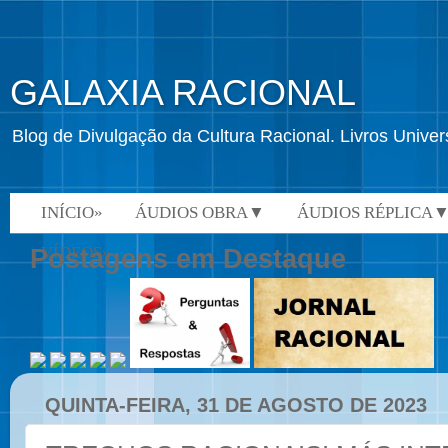
GALAXIA RACIONAL
Blog de Divulgação da Cultura Racional. Livros Univ
INÍCIO»
ÁUDIOS OBRA▼
ÁUDIOS RÉPLICA
VÍDEOS»
Postagens em Destaque
QUINTA-FEIRA, 31 DE AGOSTO DE 2023