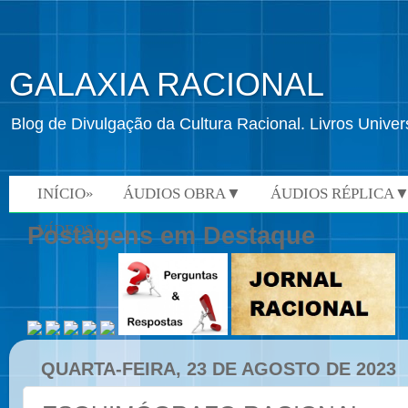
GALAXIA RACIONAL
Blog de Divulgação da Cultura Racional. Livros Univ
INÍCIO»
ÁUDIOS OBRA▼
ÁUDIOS RÉPLICA
VÍDEOS»
Postagens em Destaque
QUARTA-FEIRA, 23 DE AGOSTO DE 2023