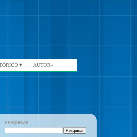
STÓRICO▼
AUTOR»
PESQUISAR