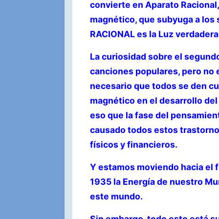
convierte en Aparato Racional,
magnético, que subyuga a los
RACIONAL es la Luz verdadera
La curiosidad sobre el segundo
canciones populares, pero no es
necesario que todos se den cue
magnético en el desarrollo del
eso que la fase del pensamient
causado todos estos trastorno
físicos y financieros.
Y estamos moviendo hacia el f
1935 la Energía de nuestro M
este mundo.
Sin embargo, todo esto está s