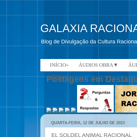
GALAXIA RACION
Blog de Divulgação da Cultura Raciona
INÍCIO»
ÁUDIOS OBRA▼
ÁU
VÍDEOS»
Postagens em Destaq
QUARTA-FEIRA, 12 DE JULHO DE 2023
EL SOLDEL ANIMAL RACIONAL