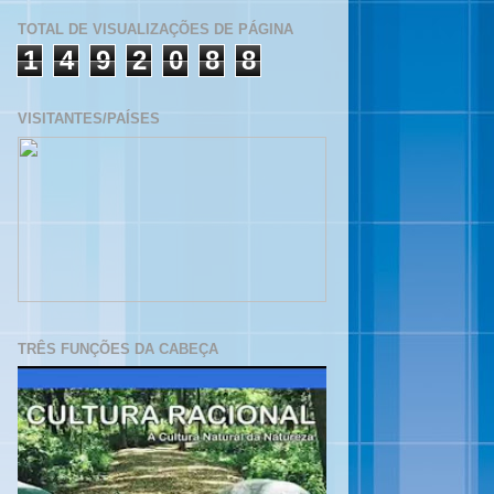
TOTAL DE VISUALIZAÇÕES DE PÁGINA
1
4
9
2
0
8
8
VISITANTES/PAÍSES
TRÊS FUNÇÕES DA CABEÇA