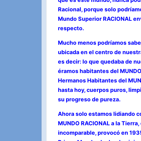
Racional, porque solo podríam
Mundo Superior RACIONAL envia
respecto.
Mucho menos podríamos saber 
ubicada en el centro de nuestra
es decir: lo que quedaba de nu
éramos habitantes del MUNDO
Hermanos Habitantes del MUND
hasta hoy, cuerpos puros, limp
su progreso de pureza.
Ahora solo estamos lidiando co
MUNDO RACIONAL a la Tierra, 
incomparable, provocó en 193