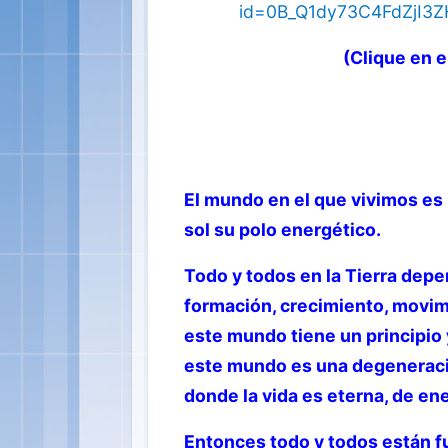
id=0B_Q1dy73C4FdZjI
(Clique en e
El mundo en el que vivimos es 
sol su polo energético.
Todo y todos en la Tierra depen
formación, crecimiento, movim
este mundo tiene un principio y
este mundo es una degeneraci
donde la vida es eterna, de en
Entonces todo y todos están fu