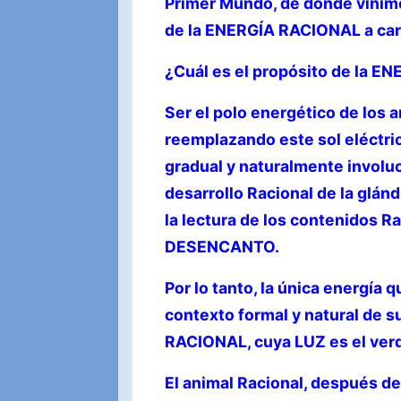
Primer Mundo, de donde vinimos
de la ENERGÍA RACIONAL a ca
¿Cuál es el propósito de la E
Ser el polo energético de los
reemplazando este sol eléctr
gradual y naturalmente involu
desarrollo Racional de la glánd
la lectura de los contenidos R
DESENCANTO.
Por lo tanto, la única energía q
contexto formal y natural de s
RACIONAL, cuya LUZ es el verd
El animal Racional, después d