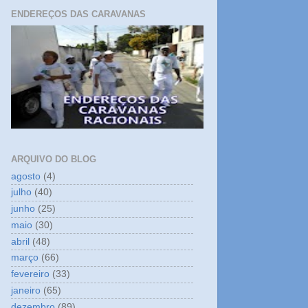
ENDEREÇOS DAS CARAVANAS
ARQUIVO DO BLOG
agosto
(4)
julho
(40)
junho
(25)
maio
(30)
abril
(48)
março
(66)
fevereiro
(33)
janeiro
(65)
dezembro
(89)