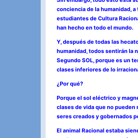
conciencia de la humanidad, a 
estudiantes de Cultura Racio
han hecho en todo el mundo.
Y, después de todas las hecat
humanidad, todos sentirán la 
Segundo SOL, porque es un tema
clases inferiores de lo irracion
¿Por qué?
Porque el sol eléctrico y magné
clases de vida que no pueden r
seres creados y gobernados po
El animal Racional estaba sie