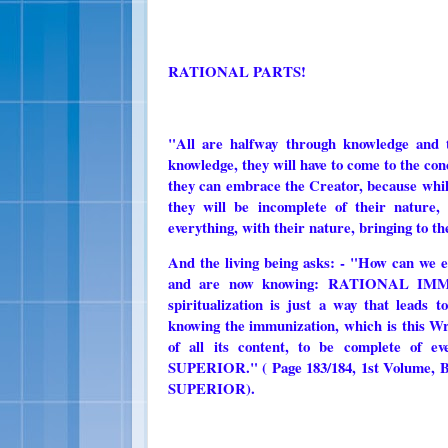
RATIONAL PARTS!
"All are halfway through knowledge and 
knowledge, they will have to come to the conc
they can embrace the Creator, because while
they will be incomplete of their nature
everything, with their nature, bringing to th
And the living being asks: - "How can we
and are now knowing: RATIONAL IMMUNI
spiritualization is just a way that le
knowing the immunization, which is this Wr
of all its content, to be complete of 
SUPERIOR." ( Page 183/184, 1st Volu
SUPERIOR).