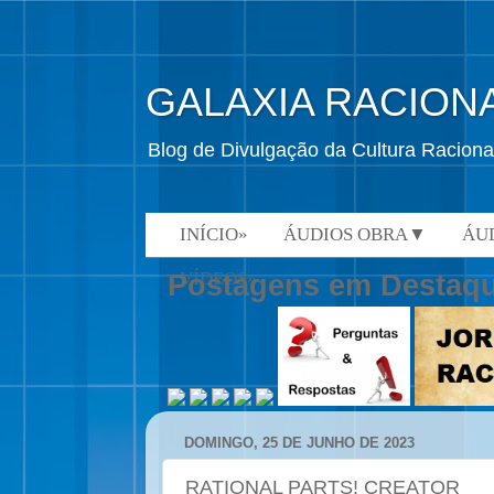
GALAXIA RACION
Blog de Divulgação da Cultura Raciona
INÍCIO»
ÁUDIOS OBRA▼
ÁU
VÍDEOS»
Postagens em Destaq
DOMINGO, 25 DE JUNHO DE 2023
RATIONAL PARTS! CREATOR