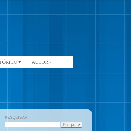
STÓRICO▼
AUTOR»
PESQUISAR