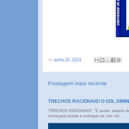
às
junho 25, 2023
Postagem mais recente
TRECHOS RACIONAIS! O SOL DIMI
TRECHOS RACIONAIS! "E assim, depois de un
começará quase a extinguir-se, em virt...