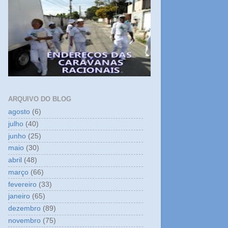
ARQUIVO DO BLOG
agosto
(6)
julho
(40)
junho
(25)
maio
(30)
abril
(48)
março
(66)
fevereiro
(33)
janeiro
(65)
dezembro
(89)
novembro
(75)