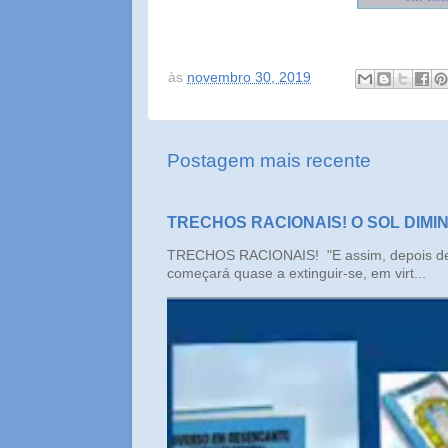
às
novembro 30, 2019
Postagem mais recente
TRECHOS RACIONAIS! O SOL DIMI
TRECHOS RACIONAIS! "E assim, depois de un
começará quase a extinguir-se, em virt...