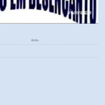
ÓRICO &nbs