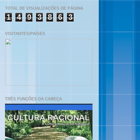
TOTAL DE VISUALIZAÇÕES DE PÁGINA
1
4
9
3
8
6
3
VISITANTES/PAÍSES
TRÊS FUNÇÕES DA CABEÇA