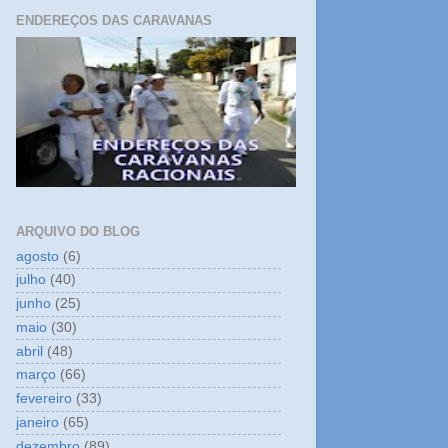
ENDEREÇOS DAS CARAVANAS
ARQUIVO DO BLOG
agosto
(6)
julho
(40)
junho
(25)
maio
(30)
abril
(48)
março
(66)
fevereiro
(33)
janeiro
(65)
dezembro
(89)