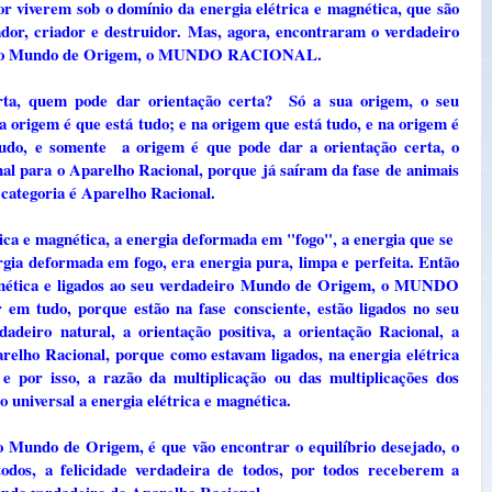
por viverem sob o domínio da energia elétrica e magnética, que são
rador, criador e destruidor. Mas, agora, encontraram o verdadeiro
adeiro Mundo de Origem, o MUNDO RACIONAL.
rta, quem pode dar orientação certa? Só a sua origem, o seu
origem é que está tudo; e na origem que está tudo, e na origem é
 tudo, e somente a origem é que pode dar a orientação certa, o
ara o Aparelho Racional, porque já saíram da fase de animais
 categoria é Aparelho Racional.
rica e magnética, a energia deformada em "fogo", a energia que se
gia deformada em fogo, era energia pura, limpa e perfeita. Então
magnética e ligados ao seu verdadeiro Mundo de Origem, o MUNDO
 tudo, porque estão na fase consciente, estão ligados no seu
deiro natural, a orientação positiva, a orientação Racional, a
arelho Racional, porque como estavam ligados, na energia elétrica
e por isso, a razão da multiplicação ou das multiplicações dos
o universal a energia elétrica e magnética.
o Mundo de Origem, é que vão encontrar o equilíbrio desejado, o
todos, a felicidade verdadeira de todos, por todos receberem a