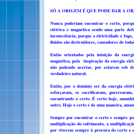
SÓ A ORIGEM É QUE PODE DAR A O
Nunca poderiam encontrar o certo, porque
elétrica e magnética sendo uma parte def
inconsciência, porque a eletricidade é fogo,
fluidos são destruídores, causadores de toda
Então orientados pela intuição da energi
magnética, pela inspiração da energia elét
não podendo acertar, por estarem sob d
verdadeiro natural.
Então, por o dominio ser da energia elétr
esforçavam, se sacrificavam, guerreavam
encontrando o certo. É certo hoje, amanhã 
outro. Hoje o certo é de uma maneira, amanh
Sempre por encontrar o certo e sempre por 
multiplicação do sofrimento, a multiplicaç
por viverem sempre à procura do certo e 