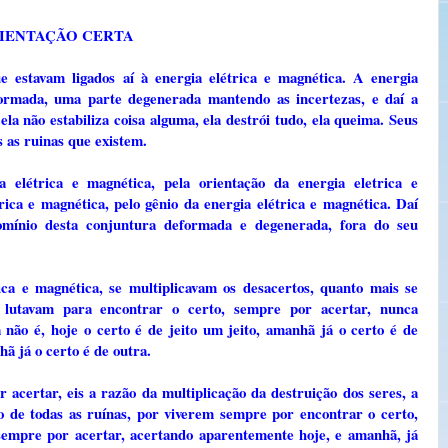
RIENTAÇÃO CERTA
 estavam ligados aí à energia elétrica e magnética. A energia
ormada, uma parte degenerada mantendo as incertezas, e daí a
 ela não estabiliza coisa alguma, ela destrói tudo, ela queima. Seus
s as ruinas que existem.
a elétrica e magnética, pela orientação da energia eletrica e
rica e magnética, pelo gênio da energia elétrica e magnética. Daí
omínio desta conjuntura deformada e degenerada, fora do seu
ica e magnética, se multiplicavam os desacertos, quanto mais se
, lutavam para encontrar o certo, sempre por acertar, nunca
não é, hoje o certo é de jeito um jeito, amanhã já o certo é de
ã já o certo é de outra.
acertar, eis a razão da multiplicação da destruição dos seres, a
ão de todas as ruínas, por viverem sempre por encontrar o certo,
sempre por acertar, acertando aparentemente hoje, e amanhã, já