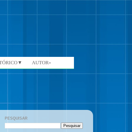
STÓRICO▼
AUTOR»
PESQUISAR