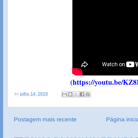
(https://youtu.be/K
às
julho 14, 2019
Postagem mais recente
Página inici