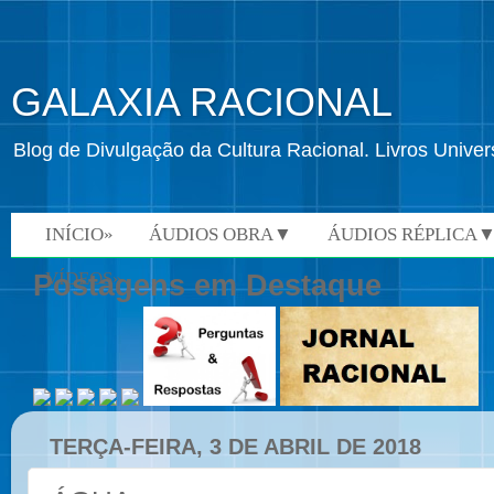
GALAXIA RACIONAL
Blog de Divulgação da Cultura Racional. Livros Univ
INÍCIO»
ÁUDIOS OBRA▼
ÁUDIOS RÉPLICA
VÍDEOS»
Postagens em Destaque
TERÇA-FEIRA, 3 DE ABRIL DE 2018