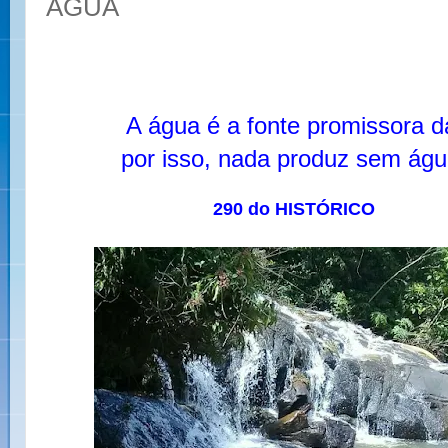
ÁGUA
A água é a fonte promissora d
por isso, nada produz sem águ
290 do HISTÓRICO