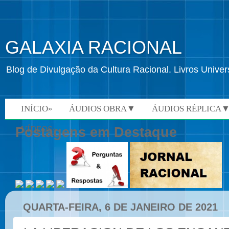
GALAXIA RACIONAL
Blog de Divulgação da Cultura Racional. Livros Univ
INÍCIO»
ÁUDIOS OBRA▼
ÁUDIOS RÉPLICA
VÍDEOS»
Postagens em Destaque
QUARTA-FEIRA, 6 DE JANEIRO DE 2021