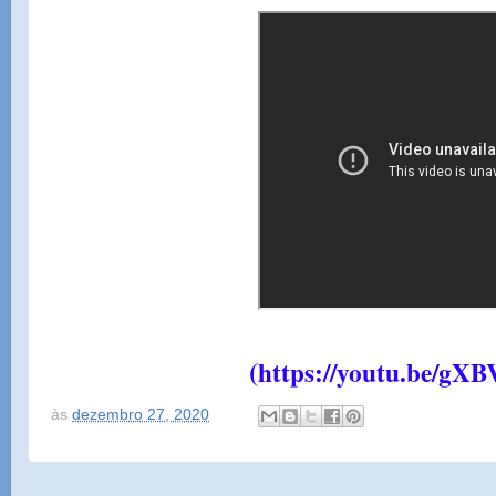
(
https://youtu.be/gX
às
dezembro 27, 2020