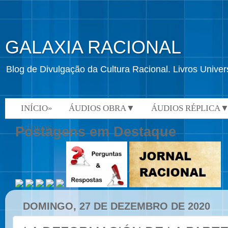
GALAXIA RACIONAL
Blog de Divulgação da Cultura Racional. Livros Univ
INÍCIO»
ÁUDIOS OBRA▼
ÁUDIOS RÉPLICA
VÍDEOS»
Postagens em Destaque
DOMINGO, 27 DE DEZEMBRO DE 2020