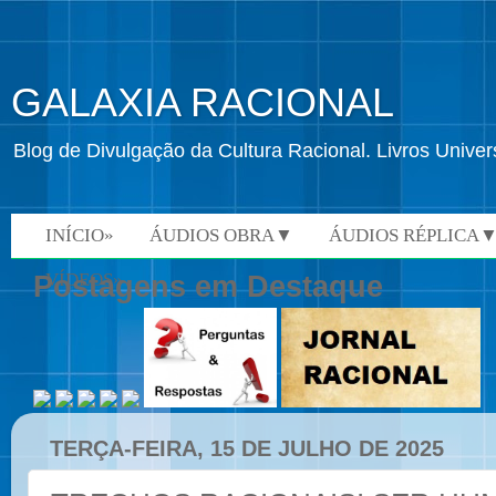
GALAXIA RACIONAL
Blog de Divulgação da Cultura Racional. Livros Univ
INÍCIO»
ÁUDIOS OBRA▼
ÁUDIOS RÉPLICA
VÍDEOS»
Postagens em Destaque
TERÇA-FEIRA, 15 DE JULHO DE 2025